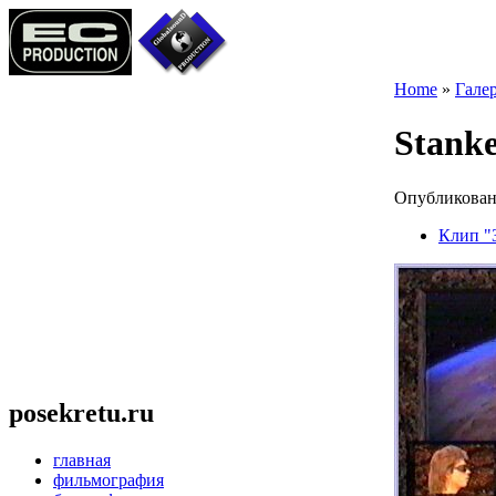
Home
»
Гале
Stanke
Опубликовано
Клип "
posekretu.ru
главная
фильмография