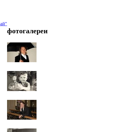
рай"
фотогалереи