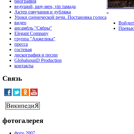
биография
ведущий, шоу-мен, vip тамада
Актер озвучания и дубляжа
»
Уроки сценической речи. Постановка голоса
видео
Войдит
ансамбль "Сябры"
Превь
Elegant Company
группа "Анжелика"
пресса
гостевая
дискография и песни
GlobalsounD Production
контакты
Связь
фотогалерея
фото 2007