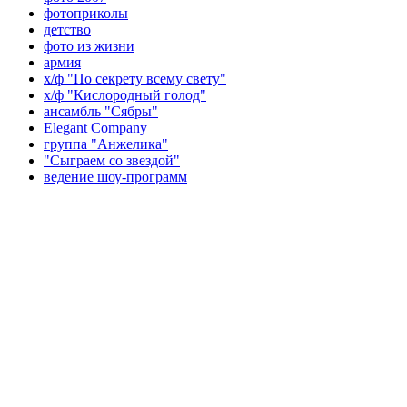
фотоприколы
детство
фото из жизни
армия
х/ф "По секрету всему свету"
х/ф "Кислородный голод"
ансамбль "Сябры"
Elegant Company
группа "Анжелика"
"Сыграем со звездой"
ведение шоу-программ